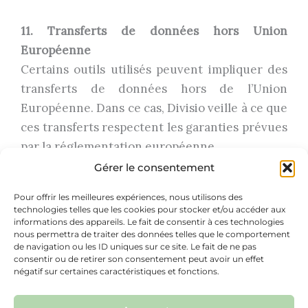
11. Transferts de données hors Union
Européenne
Certains outils utilisés peuvent impliquer des
transferts de données hors de l’Union
Européenne. Dans ce cas, Divisio veille à ce que
ces transferts respectent les garanties prévues
par la réglementation européenne.
Gérer le consentement
12. Modification de la politique
Pour offrir les meilleures expériences, nous utilisons des
Divisio se réserve le droit de modifier la
technologies telles que les cookies pour stocker et/ou accéder aux
présente politique de confidentialité à tout
informations des appareils. Le fait de consentir à ces technologies
nous permettra de traiter des données telles que le comportement
moment afin de garantir sa conformité avec la
de navigation ou les ID uniques sur ce site. Le fait de ne pas
consentir ou de retirer son consentement peut avoir un effet
législation en vigueur.
négatif sur certaines caractéristiques et fonctions.